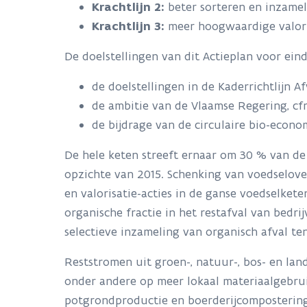
Krachtlijn 2:
beter sorteren en inzamel
Krachtlijn 3:
meer hoogwaardige valori
De doelstellingen van dit Actieplan voor ein
de doelstellingen in de Kaderrichtlijn A
de ambitie van de Vlaamse Regering, c
de bijdrage van de circulaire bio-econo
De hele keten streeft ernaar om 30 % van de
opzichte van 2015. Schenking van voedselover
en valorisatie-acties in de ganse voedselke
organische fractie in het restafval van bed
selectieve inzameling van organisch afval te
Reststromen uit groen-, natuur-, bos- en la
onder andere op meer lokaal materiaalgebrui
potgrondproductie en boerderijcompostering