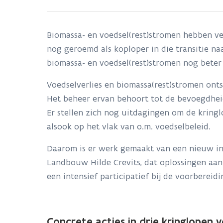
Biomassa- en voedsel(rest)stromen hebben ve
nog geroemd als koploper in die transitie n
biomassa- en voedsel(rest)stromen nog beter
Voedselverlies en biomassa(rest)stromen ont
Het beheer ervan behoort tot de bevoegdheid 
Er stellen zich nog uitdagingen om de kringlo
alsook op het vlak van o.m. voedselbeleid.
Daarom is er werk gemaakt van een nieuw in
Landbouw Hilde Crevits, dat oplossingen aanr
een intensief participatief bij de voorbereidi
Concrete acties in drie kringlopen v