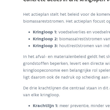
Het actieplan stelt het beleid voor de komend
biomassareststromen. Het actieplan focust op
Kringloop 1:
voedselverlies en voedsel
Kringloop 2:
biomassa(rest)stromen van 
Kringloop 3:
hout(rest)stromen van ind
In het afval- en materialenbeleid geldt het s
grondstoffen beperken, levert een directe w
kringloopeconomie een belangrijke rol spelen
ligt daarom ook de nadruk op scheiding aan 
De drie krachtlijnen die centraal staan in di
van elke kringloop.
Krachtlijn 1:
meer preventie, minder ver