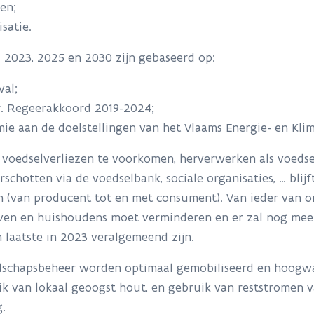
en;
satie.
d 2023, 2025 en 2030 zijn gebaseerd op:
fval;
fr. Regeerakkoord 2019-2024;
mie aan de doelstellingen van het Vlaams Energie- en Kli
 voedselverliezen te voorkomen, herverwerken als voedse
schotten via de voedselbank, sociale organisaties, … blij
ten (van producent tot en met consument). Van ieder van
rijven en huishoudens moet verminderen en er zal nog me
n laatste in 2023 veralgemeend zijn.
ndschapsbeheer worden optimaal gemobiliseerd en hoogwa
k van lokaal geoogst hout, en gebruik van reststromen 
.