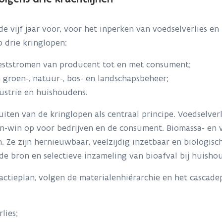
e vijf jaar voor, voor het inperken van voedselverlies en
 drie kringlopen:
reststromen van producent tot en met consument;
groen-, natuur-, bos- en landschapsbeheer;
ustrie en huishoudens.
luiten van de kringlopen als centraal principe. Voedselve
in-win op voor bedrijven en de consument. Biomassa- en 
. Ze zijn hernieuwbaar, veelzijdig inzetbaar en biologis
de bron en selectieve inzameling van bioafval bij huisho
t actieplan, volgen de materialenhiërarchie en het cascade
lies;