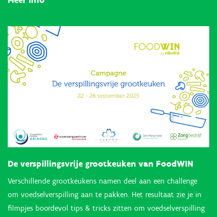
Meer info
De verspillingsvrije grootkeuken van FoodWIN
Verschillende grootkeukens namen deel aan een challenge
om voedselverspilling aan te pakken. Het resultaat zie je in
filmpjes boordevol tips & tricks zitten om voedselverspilling