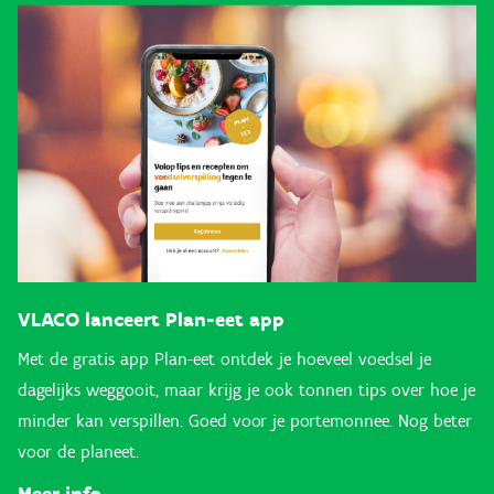
VLACO lanceert Plan-eet app
Met de gratis app Plan-eet ontdek je hoeveel voedsel je
dagelijks weggooit, maar krijg je ook tonnen tips over hoe je
minder kan verspillen. Goed voor je portemonnee. Nog beter
voor de planeet.