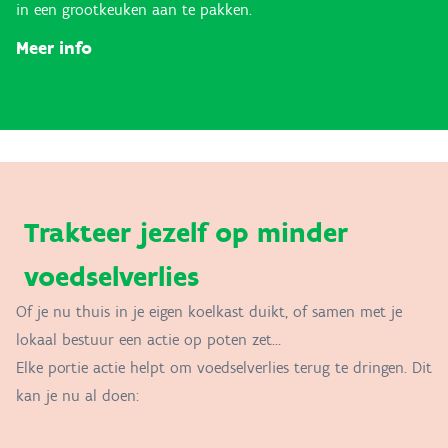
in een grootkeuken aan te pakken.
Meer info
Trakteer jezelf op minder
voedselverlies
Of je nu thuis in je eigen koelkast duikt, of samen met je
lokaal bestuur een actie op poten zet...
Elke portie actie helpt om voedselverlies terug te dringen. Dit
kan je nu al doen: