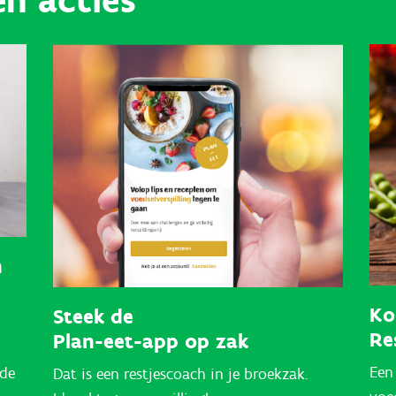
n acties
n
Ko
Steek de
Re
Plan-eet-app op zak
Een
 de
Dat is een restjescoach in je broekzak.