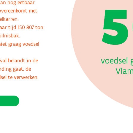
aan nog eetbaar
t overeenkomt met
elkarren.
ar tijd 150 807 ton
ilnisbak.
iet graag voedsel
val belandt in de
nding gaat, de
dsel te verwerken.