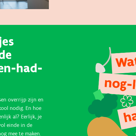
jes
de
gen-had-
sen overrijp zijn en
kool nodig. En hoe
ijk al? Eerlijk, je
ol einde in de
 nog mee te maken.