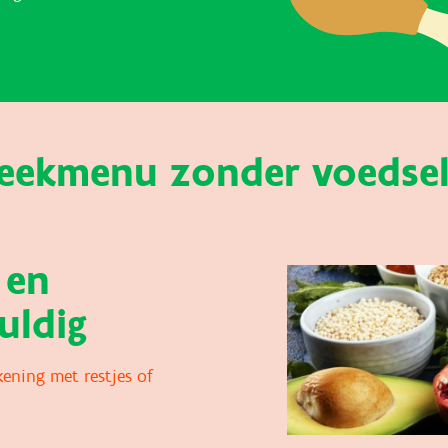
eekmenu zonder voedsel
 en
uldig
ening met restjes of