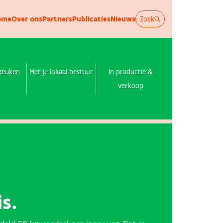
ome
Over ons
Partners
Publicaties
Nieuws
Zoek
tkeuken
Met je lokaal bestuur
In productie &
verkoop
is.