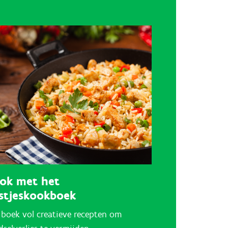
ok met het
stjeskookboek
 boek vol creatieve recepten om