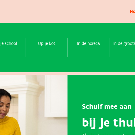
H
 je school
Op je kot
In de horeca
In de groo
Schuif mee aan
bij je thu