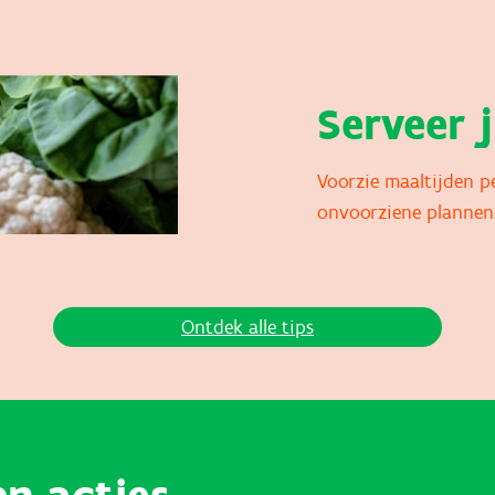
Serveer 
Voorzie maaltijden p
onvoorziene plannen
Ontdek alle tips