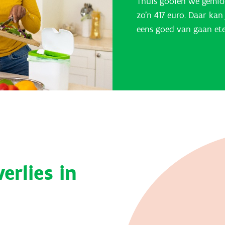
Thuis gooien we gemidd
zo’n 417 euro. Daar kan
eens goed van gaan ete
erlies in