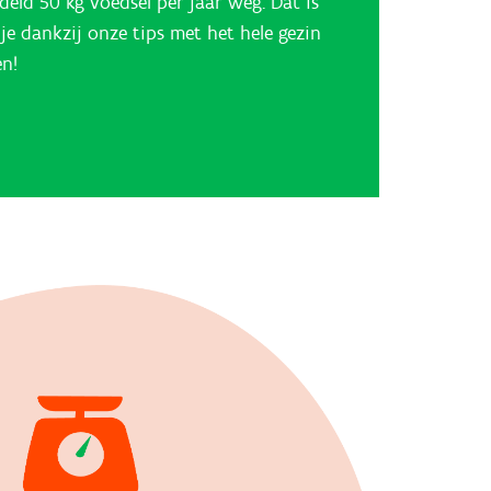
eld 50 kg voedsel per jaar weg. Dat is
 je dankzij onze tips met het hele gezin
n!