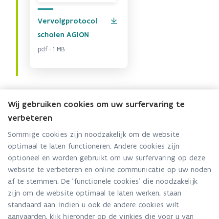
Vervolgprotocol
scholen AGION
pdf · 1 MB
Wij gebruiken cookies om uw surfervaring te
verbeteren
Team publieke instellingen
Sommige cookies zijn noodzakelijk om de website
optimaal te laten functioneren. Andere cookies zijn
Hebt u een vraag voor dit team? Stel ze hier:
optioneel en worden gebruikt om uw surfervaring op deze
Via contact formulier
website te verbeteren en online communicatie op uw noden
af te stemmen. De 'functionele cookies' die noodzakelijk
Alle contactgegevens
zijn om de website optimaal te laten werken, staan
standaard aan. Indien u ook de andere cookies wilt
Adres
aanvaarden, klik hieronder op de vinkjes die voor u van