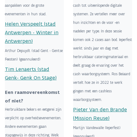
aanpakken voor de grote
cash tot uiteenlopende digitale
evenementen in hun stad.
systemen. Ze vertellen meer over
hun inzichten en de voor -en
Helen Verspeelt (stad
nadelen per type. In deze sessie
Antwerpen - Winter in
komen ook 2 cases aan bod. Ieperfest
Antwerpen)
werkt sinds jaar en dag met
Arthur Depuydt (stad Gent - Gentse
herbruikbaar cateringmateriaal en
Feesten) (geannuleerd)
deelt graag de ervaring over het
Tim Lenaerts (stad
cash waarborgsysteem. Ros Beiaard
Genk- Genk On Stage)
vertelt hoe ze in 2022 te werk
gingen met een cashless
Een raamovereenkomst
waarborgsysteem.
of niet?
Pieter Van den Brande
Herbruikbare bekers en eetgerei zijn
(Mission Reuse)
verplicht op overheidsevenementen.
Andere evenementen gaan
Martijn Vandewalle (Ieperfest)
stapsgewijs in deze richting. Welk
(geannuleerd)