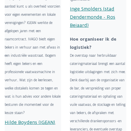
aanbod kunt u als overheid voorzien
Inge Smolders (stad
voor eigen evenementen en lokale
Dendermonde - Ros
verenigingen? IGEAN werkte de
Beiaard)
afgelopen jaren met een
Hoe organiseer ik de
raamcontract. IVAGO biedt eigen
logistiek?
bekers in verhuur aan met afwas in
een industriële wasstraat. Ibogem
De overstap naar herbruikbaar
heeft eigen bekers en een
cateringmateriaal brengt een aantal
professionele vaatwasmachine in
logistieke uitdagingen met zich mee.
verhuur.. Wat zijn de leerlessen,
Denk daarbij aan de organisatie van
welke obstakels komen ze tegen en
de bar, de verspreiding van proper
wat is hun advies voor andere lokale
cateringmateriaal en ophaling van
besturen die momenteel voor de
vuile vaatwas, de stockage en telling
keuze staan?
van bekers, de afspraken met
verschillende drankensponsors -en
Hilde Boydens (IGEAN)
,
leveranciers, de eventuele overstap