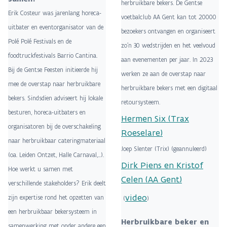
herbruikbare bekers. De Gentse
Erik Costeur was jarenlang horeca-
voetbalclub AA Gent kan tot 20000
uitbater en eventorganisator van de
bezoekers ontvangen en organiseert
Polé Polé Festivals en de
zo'n 30 wedstrijden en het veelvoud
foodtruckfestivals Barrio Cantina.
aan evenementen per jaar. In 2023
Bij de Gentse Feesten initieerde hij
werken ze aan de overstap naar
mee de overstap naar herbruikbare
herbruikbare bekers met een digitaal
bekers. Sindsdien adviseert hij lokale
retoursysteem.
besturen, horeca-uitbaters en
Hermen Six (Trax
organisatoren bij de overschakeling
Roeselare)
naar herbruikbaar cateringmateriaal
Joep Slenter (Trix) (geannuleerd)
(oa. Leiden Ontzet, Halle Carnaval,...).
Dirk Piens en Kristof
Hoe werkt u samen met
Celen (AA Gent)
verschillende stakeholders? Erik deelt
video
zijn expertise rond het opzetten van
(
)
een herbruikbaar bekersysteem in
Herbruikbare beker en
samenwerking met onder andere een