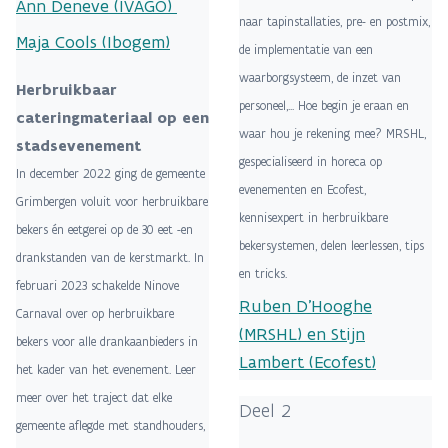
Ann Deneve (IVAGO)
naar tapinstallaties, pre- en postmix,
Maja Cools (Ibogem)
de implementatie van een
waarborgsysteem, de inzet van
Herbruikbaar
personeel,... Hoe begin je eraan en
cateringmateriaal op een
waar hou je rekening mee? MRSHL,
stadsevenement
gespecialiseerd in horeca op
In december 2022 ging de gemeente
evenementen en Ecofest,
Grimbergen voluit voor herbruikbare
kennisexpert in herbruikbare
bekers én eetgerei op de 30 eet -en
bekersystemen, delen leerlessen, tips
drankstanden van de kerstmarkt. In
en tricks.
februari 2023 schakelde Ninove
Ruben D'Hooghe
Carnaval over op herbruikbare
(MRSHL) en Stijn
bekers voor alle drankaanbieders in
Lambert (Ecofest)
het kader van het evenement. Leer
meer over het traject dat elke
Deel 2
gemeente aflegde met standhouders,