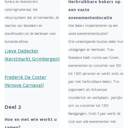
Herbruikbare bekers op
horeca en leveranciers
een vaste
cateringmateriaal, het
evenementenlocatie
retoursysteem dat ze hanteerden, de
reacties van bezoekers en
Hoe bekers implementeren op een
standhouders en de leerlessen voor
vaste evenementenlocatie?
komende edities.
Drie uiteenlopende locaties delen hun
uitdagingen en leerlessen. Trax
Lieve Dedecker
Roeselare biedt ruimte aan fuiven,
(Kerstmarkt Grimbergen)
evenementen en concerten van 100
tot 1.500 personen en werkt sinds xx
Frederik De Coster
jaar met herbruikbare bekers. Trix
(Ninove Carnaval)
organiseert als Antwerpse
muziekclub -en werkplaats jaarlijks
Deel 2
zo'n xx concerten tot 1.100
feestgangers. Sinds 5 jaar werkt de
Hoe en met wie werkt u
club voor alle evenementen met
samen?