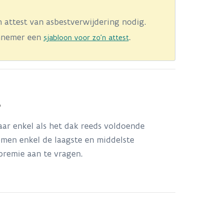
 attest van asbestverwijdering nodig.
nnemer een
.
sjabloon voor zo'n attest
?
aar enkel als het dak reeds voldoende
omen enkel de laagste en middelste
remie aan te vragen.