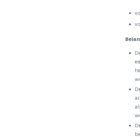
v
v
Belan
De
ee
he
we
De
as
al
we
De
be