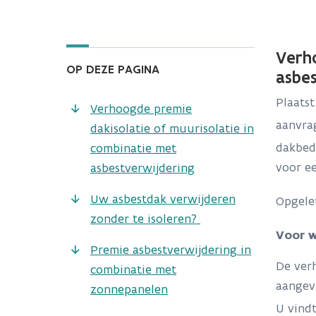
Verho
OP DEZE PAGINA
asbes
Plaatst
Verhoogde premie
aanvra
dakisolatie of muurisolatie in
dakbed
combinatie met
voor e
asbestverwijdering
Uw asbestdak verwijderen
Opgele
zonder te isoleren?
Voor 
Premie asbestverwijdering in
De ver
combinatie met
aangevr
zonnepanelen
U vind