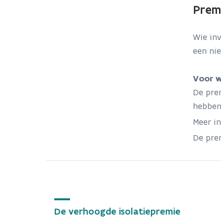
Prem
Wie inv
een nie
Voor 
De pre
hebben,
Meer i
De pre
De verhoogde isolatiepremie