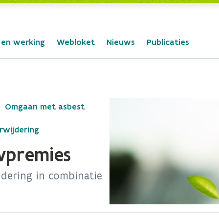
 en werking
Webloket
Nieuws
Publicaties
Omgaan met asbest
rwijdering
wpremies
jdering in combinatie