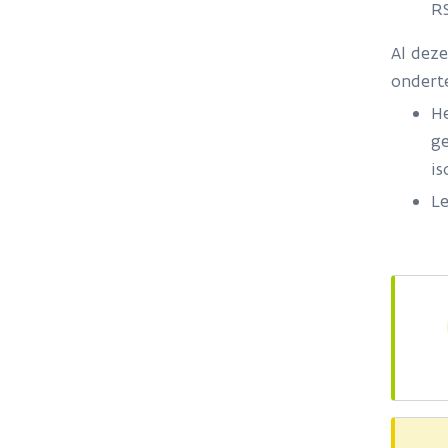
R
Al dez
ondert
He
ge
is
Le