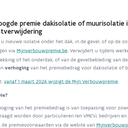
ogde premie dakisolatie of muurisolatie 
tverwijdering
 u nieuwe isolatie onder het dak, in de gevel, of op de z
gen via
Mijnverbouwpremie.be
. Verwijdert u tijdens wer
ekking of het onderdak, of van de gevelbekleding van d
en
verhoging
van het premiebedrag voor dakisolatie of b
t:
vanaf 1 maart 2026 wijzigt de Mijn Verbouwpremie
.
wie?
hoging van het premiebedrag is van toepassing voor zo
aagd worden door particulieren (en VME's), bedrijven en 
t de premievoorwaarden via de webite van
Mijnverbouwp