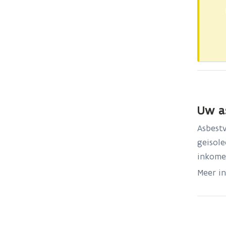
Uw a
Asbestv
geisole
inkome
Meer i