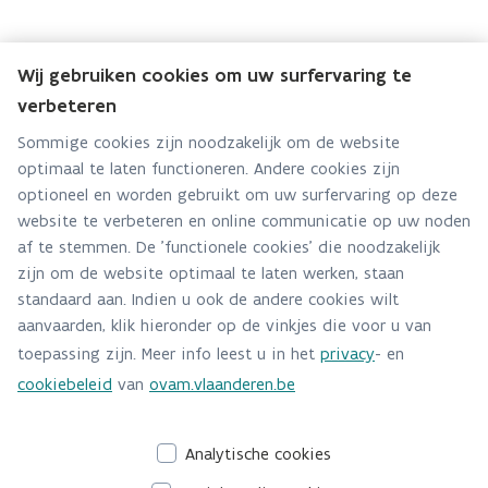
Wij gebruiken cookies om uw surfervaring te
Team Publieke instellingen
verbeteren
Subteam Waterbodem
Sommige cookies zijn noodzakelijk om de website
optimaal te laten functioneren. Andere cookies zijn
Hebt u een vraag voor dit team? Stel ze hier:
optioneel en worden gebruikt om uw surfervaring op deze
Via contact formulier
website te verbeteren en online communicatie op uw noden
af te stemmen. De 'functionele cookies' die noodzakelijk
Alle contactgegevens
zijn om de website optimaal te laten werken, staan
standaard aan. Indien u ook de andere cookies wilt
Adres
aanvaarden, klik hieronder op de vinkjes die voor u van
Stationsstraat 110
toepassing zijn. Meer info leest u in het
privacy
- en
2800 Mechelen
cookiebeleid
van
ovam.vlaanderen.be
Route en bereikbaarheid
Analytische cookies