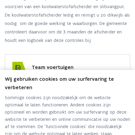
voorzien van een koolwaterstofafscheider en slibvangput.
De koolwaterstofafscheider ledig en reinigt u zo dikwijls als
nodig om de goede werking te waarborgen. De gemeente
controleert daarvoor om de 3 maanden de afscheider en
houdt een logboek van deze controles bij.
Team voertuigen
Wij gebruiken cookies om uw surfervaring te
Hebt u een vraag voor dit team? Stel ze hier:
verbeteren
Via contact formulier
Sommige cookies zijn noodzakelijk om de website
optimaal te laten functioneren. Andere cookies zijn
Alle contactgegevens
optioneel en worden gebruikt om uw surfervaring op deze
website te verbeteren en online communicatie op uw noden
Adres
af te stemmen. De 'functionele cookies' die noodzakelijk
Stationsstraat 110
zijn om de website optimaal te laten werken, staan