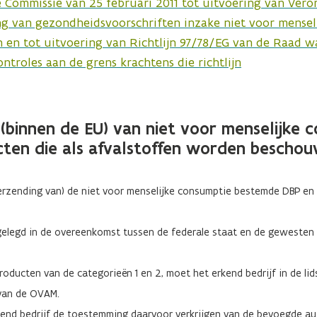
e Commissie van 25 februari 2011 tot uitvoering van Vero
ng van gezondheidsvoorschriften inzake niet voor mensel
n en tot uitvoering van Richtlijn 97/78/EG van de Raad 
controles aan de grens krachtens die richtlijn
binnen de EU) van niet voor menselijke c
cten die als afvalstoffen worden bescho
rzending van) de niet voor menselijke consumptie bestemde DBP en 
gelegd in de overeenkomst tussen de federale staat en de gewesten
roducten van de categorieën 1 en 2, moet het erkend bedrijf in de li
 van de OVAM.
kend bedrijf de toestemming daarvoor verkrijgen van de bevoegde aut