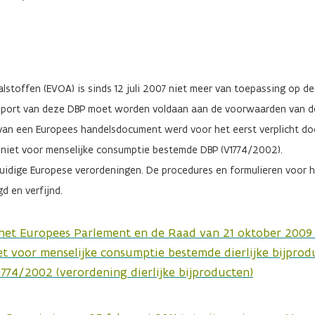
stoffen (EVOA) is sinds 12 juli 2007 niet meer van toepassing op de
nsport van deze DBP moet worden voldaan aan de voorwaarden van de
an een Europees handelsdocument werd voor het eerst verplicht do
e niet voor menselijke consumptie bestemde DBP (V1774/2002).
idige Europese verordeningen. De procedures en formulieren voor he
 en verfijnd.
het Europees Parlement en de Raad van 21 oktober 2009 t
t voor menselijke consumptie bestemde dierlijke bijprod
1774/2002 (verordening dierlijke bijproducten)