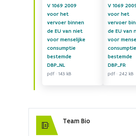
V 1069 2009
V 1069 200
voor het
voor het
vervoer binnen
vervoer bi
de EU van niet
de EU van n
voor menselijke
voor mensel
consumptie
consumpti
bestemde
bestemde
DBP_NL
DBP_FR
pdf · 143 kB
pdf · 242 kB
Team Bio