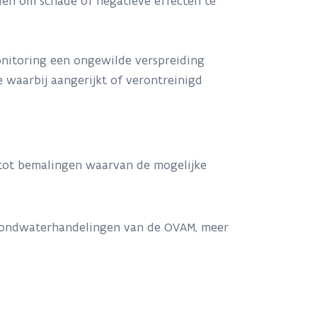
en om schade of negatieve effecten te
monitoring een ongewilde verspreiding
e waarbij aangerijkt of verontreinigd
 tot bemalingen waarvan de mogelijke
 grondwaterhandelingen van de OVAM, meer