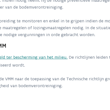
 Indien nodig neemt hij de nodige preventieve maatregel
der van de bodemverontreiniging.
preiding te monitoren en enkel in te grijpen indien de 
de maatregelen of lozingsmaatregelen nodig. In de situati
 nodige vergunningen in orde gebracht worden.
VMM
eld ter bescherming van het milieu.
De richtlijnen leiden
iseerd wordt.
t de VMM naar de toepassing van de Technische richtlijn
gheid van bodemverontreiniging.