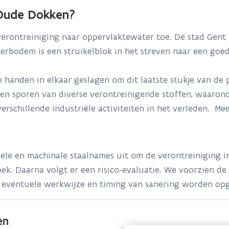
Oude Dokken?
rontreiniging naar oppervlaktewater toe. De stad Gent z
erbodem is een struikelblok in het streven naar een go
nden in elkaar geslagen om dit laatste stukje van de pu
 sporen van diverse verontreinigende stoffen, waaronder
verschillende industriële activiteiten in het verleden. Me
e en machinale staalnames uit om de verontreiniging in
. Daarna volgt er een risico-evaluatie. We voorzien de 
en eventuele werkwijze en timing van sanering worden op
en