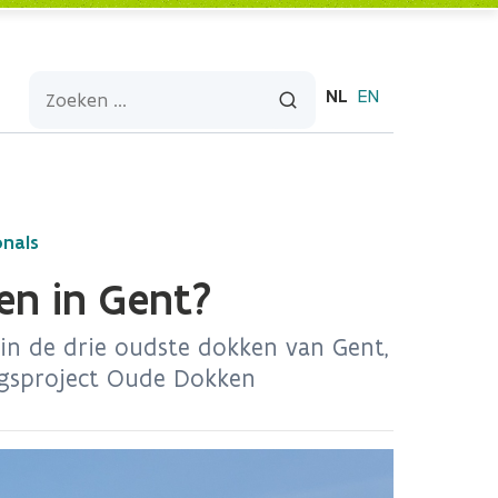
NL
EN
onals
n in Gent?
n de drie oudste dokken van Gent,
ingsproject Oude Dokken