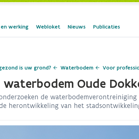
 en werking
Webloket
Nieuws
Publicaties
gezond is uw grond?
Waterbodem
Voor professi
is waterbodem Oude Dokke
nderzoeken de waterbodemverontreiniging i
n de herontwikkeling van het stadsontwikkel