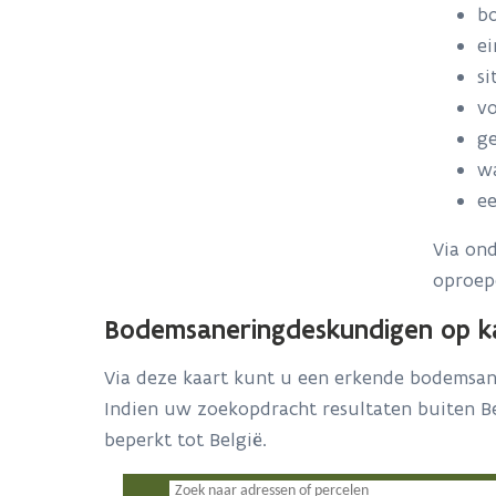
bo
ei
si
vo
ge
w
ee
Via on
oproep
Bodemsaneringdeskundigen op k
Via deze kaart kunt u een erkende bodemsan
Indien uw zoekopdracht resultaten buiten Be
beperkt tot België.