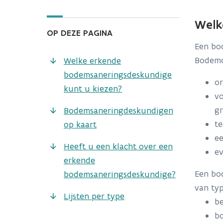
Welk
OP DEZE PAGINA
Een bo
Bodemd
Welke erkende
bodemsaneringsdeskundige
or
kunt u kiezen?
vo
gr
Bodemsaneringdeskundigen
te
op kaart
ee
Heeft u een klacht over een
ev
erkende
Een bo
bodemsaneringsdeskundige?
van
typ
Lijsten per type
be
bo