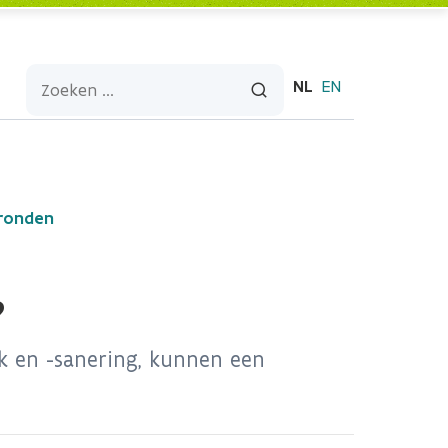
NL
EN
gronden
?
k en -sanering, kunnen een