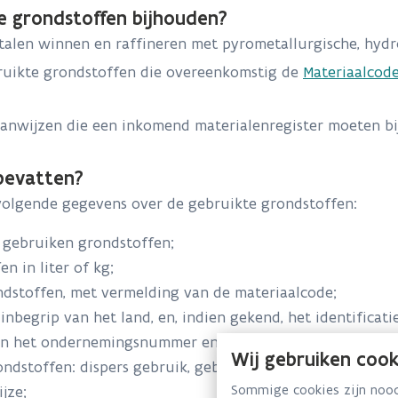
e grondstoffen bijhouden?
alen winnen en raffineren met pyrometallurgische, hydro
bruikte grondstoffen die overeenkomstig de
Materiaalcodel
aanwijzen die een inkomend materialenregister moeten b
bevatten?
volgende gegevens over de gebruikte grondstoffen:
 gebruiken grondstoffen;
 in liter of kg;
ndstoffen, met vermelding van de materiaalcode;
 inbegrip van het land, en, indien gekend, het identific
en het ondernemingsnummer en voor buitenlandse het 
Wij gebruiken cook
dstoffen: dispers gebruik, gebruik als brandstof of and
Sommige cookies zijn noodz
ijze;