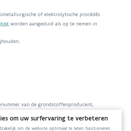
metallurgische of elektrolytische procédés
ijst
worden aangeduid als op te nemen in
ijhouden.
atienummer van de grondstoffenproducent,
btw-nummer;
ies om uw surfervaring te verbeteren
er gebruik in een ingedeelde inrichting;
akelijk om de website optimaal te laten functioneren.