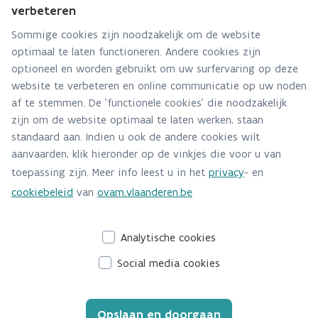
verbeteren
Team Productketens (kunststoffen)
Sommige cookies zijn noodzakelijk om de website
optimaal te laten functioneren. Andere cookies zijn
Hebt u een vraag voor dit team? Stel ze hier:
optioneel en worden gebruikt om uw surfervaring op deze
Via contact formulier
website te verbeteren en online communicatie op uw noden
af te stemmen. De 'functionele cookies' die noodzakelijk
Alle contactgegevens
zijn om de website optimaal te laten werken, staan
standaard aan. Indien u ook de andere cookies wilt
Adres
aanvaarden, klik hieronder op de vinkjes die voor u van
Stationsstraat 110
toepassing zijn. Meer info leest u in het
privacy
- en
2800 Mechelen
cookiebeleid
van
ovam.vlaanderen.be
Route en bereikbaarheid
Analytische cookies
Social media cookies
Opslaan en doorgaan