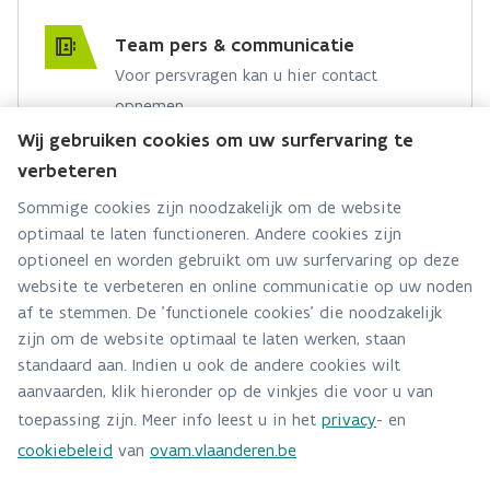
Team pers & communicatie
Voor persvragen kan u hier contact
opnemen.
Wij gebruiken cookies om uw surfervaring te
Hebt u een persvraag? Stel ze hier:
verbeteren
Via contact formulier
Sommige cookies zijn noodzakelijk om de website
optimaal te laten functioneren. Andere cookies zijn
Alle contactgegevens
optioneel en worden gebruikt om uw surfervaring op deze
website te verbeteren en online communicatie op uw noden
Adres
af te stemmen. De 'functionele cookies' die noodzakelijk
Stationsstraat 110
zijn om de website optimaal te laten werken, staan
2800 Mechelen
standaard aan. Indien u ook de andere cookies wilt
Route en bereikbaarheid
aanvaarden, klik hieronder op de vinkjes die voor u van
toepassing zijn. Meer info leest u in het
privacy
- en
Telefoon
cookiebeleid
van
ovam.vlaanderen.be
015284140