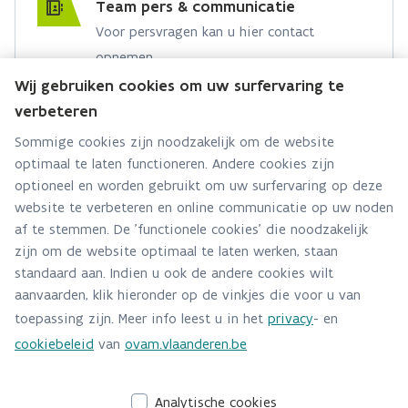
Team pers & communicatie
Voor persvragen kan u hier contact
opnemen.
Wij gebruiken cookies om uw surfervaring te
Hebt u een persvraag? Stel ze hier:
verbeteren
Via contact formulier
Sommige cookies zijn noodzakelijk om de website
optimaal te laten functioneren. Andere cookies zijn
Alle contactgegevens
optioneel en worden gebruikt om uw surfervaring op deze
website te verbeteren en online communicatie op uw noden
Adres
af te stemmen. De 'functionele cookies' die noodzakelijk
Stationsstraat 110
zijn om de website optimaal te laten werken, staan
2800 Mechelen
standaard aan. Indien u ook de andere cookies wilt
Route en bereikbaarheid
aanvaarden, klik hieronder op de vinkjes die voor u van
toepassing zijn. Meer info leest u in het
privacy
- en
Telefoon
cookiebeleid
van
ovam.vlaanderen.be
015284140
Analytische cookies