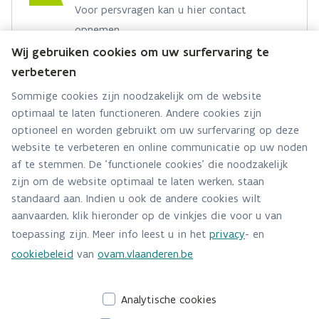
Voor persvragen kan u hier contact
opnemen.
Wij gebruiken cookies om uw surfervaring te
Hebt u een persvraag? Stel ze hier:
verbeteren
Via contact formulier
Sommige cookies zijn noodzakelijk om de website
optimaal te laten functioneren. Andere cookies zijn
Alle contactgegevens
optioneel en worden gebruikt om uw surfervaring op deze
website te verbeteren en online communicatie op uw noden
Adres
af te stemmen. De 'functionele cookies' die noodzakelijk
Stationsstraat 110
zijn om de website optimaal te laten werken, staan
2800 Mechelen
standaard aan. Indien u ook de andere cookies wilt
Route en bereikbaarheid
aanvaarden, klik hieronder op de vinkjes die voor u van
toepassing zijn. Meer info leest u in het
privacy
- en
Telefoon
cookiebeleid
van
ovam.vlaanderen.be
015284140
Analytische cookies