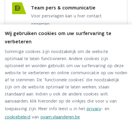
Team pers & communicatie
Voor persvragen kan u hier contact
opnemen.
Wij gebruiken cookies om uw surfervaring te
Hebt u een persvraag? Stel ze hier:
verbeteren
Via contact formulier
Sommige cookies zijn noodzakelijk om de website
optimaal te laten functioneren. Andere cookies zijn
Alle contactgegevens
optioneel en worden gebruikt om uw surfervaring op deze
website te verbeteren en online communicatie op uw noden
Adres
af te stemmen. De 'functionele cookies' die noodzakelijk
Stationsstraat 110
zijn om de website optimaal te laten werken, staan
2800 Mechelen
standaard aan. Indien u ook de andere cookies wilt
Route en bereikbaarheid
aanvaarden, klik hieronder op de vinkjes die voor u van
toepassing zijn. Meer info leest u in het
privacy
- en
Telefoon
cookiebeleid
van
ovam.vlaanderen.be
015284140