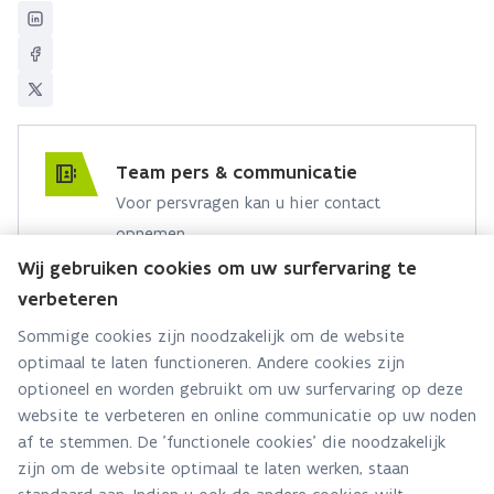
Team pers & communicatie
Voor persvragen kan u hier contact
opnemen.
Wij gebruiken cookies om uw surfervaring te
Hebt u een persvraag? Stel ze hier:
verbeteren
Via contact formulier
Sommige cookies zijn noodzakelijk om de website
optimaal te laten functioneren. Andere cookies zijn
Alle contactgegevens
optioneel en worden gebruikt om uw surfervaring op deze
website te verbeteren en online communicatie op uw noden
Adres
af te stemmen. De 'functionele cookies' die noodzakelijk
Stationsstraat 110
zijn om de website optimaal te laten werken, staan
2800 Mechelen