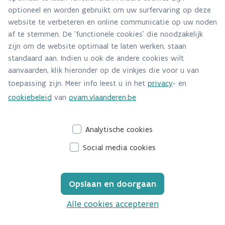
het Vlarema verplicht om 29 afvalstromen
optioneel en worden gebruikt om uw surfervaring op deze
gescheiden in te zamelen.
website te verbeteren en online communicatie op uw noden
af te stemmen. De 'functionele cookies' die noodzakelijk
zijn om de website optimaal te laten werken, staan
standaard aan. Indien u ook de andere cookies wilt
aanvaarden, klik hieronder op de vinkjes die voor u van
Uw inzamelaar als gids bij het sorteren
toepassing zijn. Meer info leest u in het
privacy
- en
Bedrijfsrestafval kan je maar beter
cookiebeleid
van
ovam.vlaanderen.be
vermijden.
Analytische cookies
Social media cookies
Opslaan en doorgaan
Alle cookies accepteren