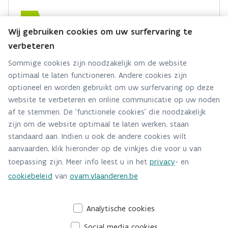
Grondstoffen
Wij gebruiken cookies om uw surfervaring te
Team Productketens
verbeteren
Hebt u een vraag voor dit team? Stel ze hier:
Sommige cookies zijn noodzakelijk om de website
optimaal te laten functioneren. Andere cookies zijn
Alle contactgegevens
optioneel en worden gebruikt om uw surfervaring op deze
website te verbeteren en online communicatie op uw noden
Adres
af te stemmen. De 'functionele cookies' die noodzakelijk
Stationsstraat 110
zijn om de website optimaal te laten werken, staan
2800 Mechelen
standaard aan. Indien u ook de andere cookies wilt
Route en bereikbaarheid
aanvaarden, klik hieronder op de vinkjes die voor u van
toepassing zijn. Meer info leest u in het
privacy
- en
E-mail
cookiebeleid
van
ovam.vlaanderen.be
grondstof@ovam.be
Analytische cookies
Social media cookies