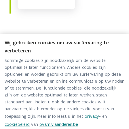
Wij gebruiken cookies om uw surfervaring te
verbeteren
Groen Event
Sommige cookies zijn noodzakelijk om de website
Hebt u een vraag voor dit team? Stel ze hier:
optimaal te laten functioneren. Andere cookies zijn
optioneel en worden gebruikt om uw surfervaring op deze
Via contact formulier
website te verbeteren en online communicatie op uw noden
af te stemmen. De 'functionele cookies' die noodzakelijk
Alle contactgegevens
zijn om de website optimaal te laten werken, staan
standaard aan. Indien u ook de andere cookies wilt
Adres
aanvaarden, klik hieronder op de vinkjes die voor u van
Stationsstraat 110
toepassing zijn. Meer info leest u in het
privacy
- en
2800 Mechelen
cookiebeleid
van
ovam.vlaanderen.be
Route en bereikbaarheid