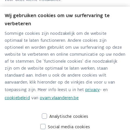
Wij gebruiken cookies om uw surfervaring te
verbeteren
Team Bio
Sommige cookies zijn noodzakelijk om de website
optimaal te laten functioneren. Andere cookies zijn
Hebt u een vraag voor dit team? Stel ze hier:
optioneel en worden gebruikt om uw surfervaring op deze
Via contact formulier
website te verbeteren en online communicatie op uw noden
af te stemmen. De 'functionele cookies' die noodzakelijk
Alle contactgegevens
zijn om de website optimaal te laten werken, staan
standaard aan. Indien u ook de andere cookies wilt
Adres
aanvaarden, klik hieronder op de vinkjes die voor u van
Stationsstraat 110
toepassing zijn. Meer info leest u in het
privacy
- en
2800 Mechelen
cookiebeleid
van
ovam.vlaanderen.be
Route en bereikbaarheid
Analytische cookies
Social media cookies