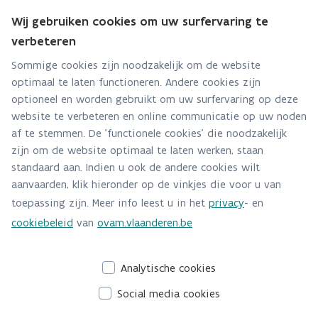
Wij gebruiken cookies om uw surfervaring te
verbeteren
Team Bio
Sommige cookies zijn noodzakelijk om de website
optimaal te laten functioneren. Andere cookies zijn
Hebt u een vraag voor dit team? Stel ze hier:
optioneel en worden gebruikt om uw surfervaring op deze
Via contact formulier
website te verbeteren en online communicatie op uw noden
af te stemmen. De 'functionele cookies' die noodzakelijk
Alle contactgegevens
zijn om de website optimaal te laten werken, staan
standaard aan. Indien u ook de andere cookies wilt
Adres
aanvaarden, klik hieronder op de vinkjes die voor u van
Stationsstraat 110
toepassing zijn. Meer info leest u in het
privacy
- en
2800 Mechelen
cookiebeleid
van
ovam.vlaanderen.be
Route en bereikbaarheid
Analytische cookies
Social media cookies