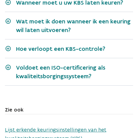
Wanneer moet u uw KBS laten keuren?
Wat moet ik doen wanneer ik een keuring
wil laten uitvoeren?
Contacteer een keuringsinstelling
Hoe verloopt een KBS-controle?
De keuring vindt plaats op de
effectieve
keuringsdatum
. De keuringsinstelling onderzoekt:
Voldoet een ISO-certificering als
kwaliteitsborgingssysteem?
of het kwaliteitsborgingssysteem alle
voorwaarden dekt
of het systeem toereikend is om ervoor te
zorgen dat alle wettelijke voorwaarden in de
Zie ook
praktijk worden nageleefd
of het KBS in de praktijk wordt toegepast
Lijst erkende keuringsinstellingen van het
code van goede praktijk