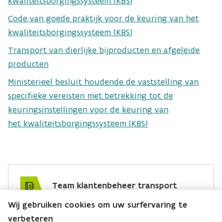
kwaliteitsborgingssysteem (KBS)
Code van goede praktijk voor de keuring van het
Maak een keuring aan
kwaliteitsborgingssysteem (KBS)
Transport van dierlijke bijproducten en afgeleide
producten
OVAM-registratieloket
Ministerieel besluit houdende de vaststelling van
specifieke vereisten met betrekking tot de
keuringsinstellingen voor de keuring van
het kwaliteitsborgingssysteem (KBS)
De keuringsinstelling rapporteert
uiterlijk twee maanden na de keuring over de
transport@ovam.be
resultaten en stelt het
keuringsverslag
via het
registratieloket ter beschikking aan OVAM.
Bij een
positief
keuringsresultaat moet u uw KBS
Team klantenbeheer transport
binnen vier jaar gewoon opnieuw laten keuren.
Wij gebruiken cookies om uw surfervaring te
Bij een
negatief
keuringsresultaat volgt OVAM de
Hebt u een vraag voor dit team? Stel ze hier:
verbeteren