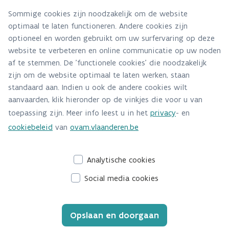
keuring verder op.
Via contact formulier
Sommige cookies zijn noodzakelijk om de website
optimaal te laten functioneren. Andere cookies zijn
Alle contactgegevens
optioneel en worden gebruikt om uw surfervaring op deze
website te verbeteren en online communicatie op uw noden
Adres
af te stemmen. De 'functionele cookies' die noodzakelijk
Stationsstraat 110
zijn om de website optimaal te laten werken, staan
2800 Mechelen
standaard aan. Indien u ook de andere cookies wilt
Route en bereikbaarheid
aanvaarden, klik hieronder op de vinkjes die voor u van
Keuring aanmaken
toepassing zijn. Meer info leest u in het
privacy
- en
Informeer uw keuringsinstelling
Telefoon
cookiebeleid
van
ovam.vlaanderen.be
015284381
Analytische cookies
Social media cookies
Opslaan en doorgaan