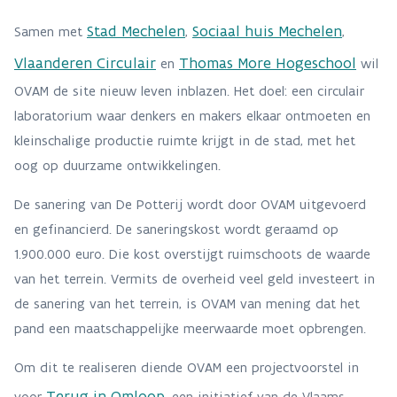
Stad Mechelen
Sociaal huis Mechelen
Samen met
,
,
Vlaanderen Circulair
Thomas More Hogeschool
en
wil
OVAM de site nieuw leven inblazen. Het doel: een circulair
laboratorium waar denkers en makers elkaar ontmoeten en
kleinschalige productie ruimte krijgt in de stad, met het
oog op duurzame ontwikkelingen.
De sanering van De Potterij wordt door OVAM uitgevoerd
en gefinancierd. De saneringskost wordt geraamd op
1.900.000 euro. Die kost overstijgt ruimschoots de waarde
van het terrein. Vermits de overheid veel geld investeert in
de sanering van het terrein, is OVAM van mening dat het
pand een maatschappelijke meerwaarde moet opbrengen.
Om dit te realiseren diende OVAM een projectvoorstel in
Terug in Omloop
voor
, een initiatief van de Vlaams