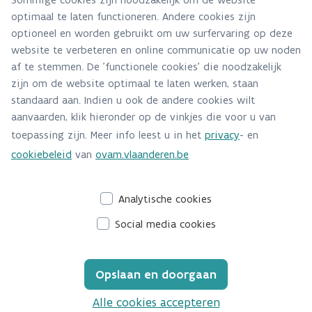
optimaal te laten functioneren. Andere cookies zijn
Alle contactgegevens
optioneel en worden gebruikt om uw surfervaring op deze
website te verbeteren en online communicatie op uw noden
Adres
af te stemmen. De 'functionele cookies' die noodzakelijk
Stationsstraat 110
zijn om de website optimaal te laten werken, staan
2800 Mechelen
standaard aan. Indien u ook de andere cookies wilt
Route en bereikbaarheid
aanvaarden, klik hieronder op de vinkjes die voor u van
toepassing zijn. Meer info leest u in het
privacy
- en
Telefoon
cookiebeleid
van
ovam.vlaanderen.be
015/284.284
Analytische cookies
Social media cookies
Opslaan en doorgaan
Alle cookies accepteren