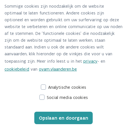
Sommige cookies zijn noodzakelijk om de website
optimaal te laten functioneren. Andere cookies zijn
optioneel en worden gebruikt om uw surfervaring op deze
website te verbeteren en online communicatie op uw noden
af te stemmen. De 'functionele cookies' die noodzakelijk
Onderzoek en wetenschappen
zijn om de website optimaal te laten werken, staan
Hoe weet je of een plan duurzaam is?
standaard aan. Indien u ook de andere cookies wilt
aanvaarden, klik hieronder op de vinkjes die voor u van
Welk onderzoek is daarvoor nodig en wie
toepassing zijn. Meer info leest u in het
privacy
- en
kan helpen?
cookiebeleid
van
ovam.vlaanderen.be
Analytische cookies
Social media cookies
Opslaan en doorgaan