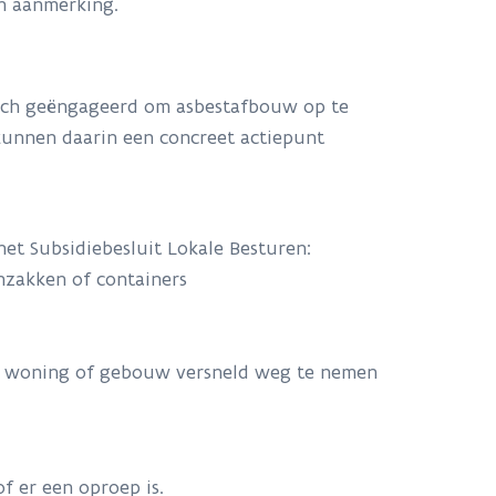
in aanmerking.
zich geëngageerd om asbestafbouw op te
kunnen daarin een concreet actiepunt
 het Subsidiebesluit Lokale Besturen:
nzakken of containers
un woning of gebouw versneld weg te nemen
f er een oproep is.