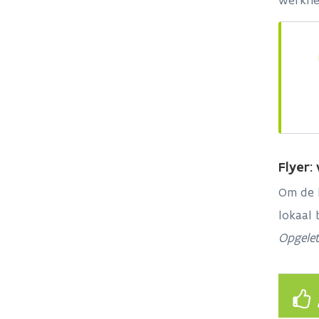
werkne
Flyer:
Om de k
lokaal 
Opgelet