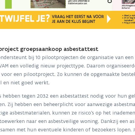
project groepsaankoop asbestattest
dersteunt bij 10 pilootprojecten de organisatie van een
VAM een volledig nieuw projecttype. Daarom organiseerd
 voor een pilootproject. Zo kunnen de opgemaakte beste
l en niet goed werkt.
s hebben tegen 2032 een asbestattest nodig voor hun ge
n. Zij hebben een beheerplicht voor aanwezige asbestmat
ige asbestmaterialen, kunnen ze risico’s op het inademe
oewerken naar een asbestveilige woning. Dankzij een asb
 samen met hun eventuele kinderen of bezoekers lopen. J