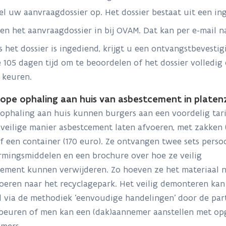
el uw aanvraagdossier op. Het dossier bestaat uit een i
en het aanvraagdossier in bij OVAM. Dat kan per e-mail 
s het dossier is ingediend, krijgt u een ontvangstbevest
 105 dagen tijd om te beoordelen of het dossier volledig 
 keuren.
pe ophaling aan huis van asbestcement in platen
ophaling aan huis kunnen burgers aan een voordelig tari
veilige manier asbestcement laten afvoeren, met zakken 
f een container (170 euro). Ze ontvangen twee sets persoo
rmingsmiddelen en een brochure over hoe ze veilig
ement kunnen verwijderen. Zo hoeven ze het materiaal ni
oeren naar het recyclagepark. Het veilig demonteren kan
 via de methodiek ‘eenvoudige handelingen’ door de part
ebeuren of men kan een (dak)aannemer aanstellen met op