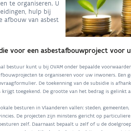
n te organiseren. U
idingen, hulp bij
e afbouw van asbest
idie voor een asbestafbouwproject voor 
kaal bestuur kunt u bij OVAM onder bepaalde voorwaarde
afbouwprojecten te organiseren voor uw inwoners. Een g
vraagformulier. De toekenning van de subsidie is afhan
ks krijgt toegekend. De grootte van het bedrag is gelinkt 
lokale besturen in Vlaanderen vallen: steden, gemeente
incies. De projecten zijn minstens gericht op particulier
besturen zelf. Daarnaast bepaalt u zelf of u de doelgroe