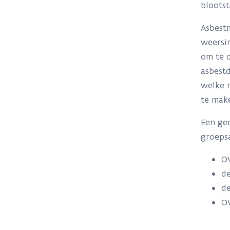
blootst
Asbestm
weersin
om te o
asbestd
welke m
te mak
Een ge
groeps
OV
de
de
O