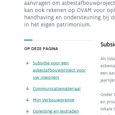
aanvragen om asbestafbouwprojecte
kan ook rekenen op OVAM voor ople
handhaving en ondersteuning bij d
in het eigen patrimonium.
Subs
OP DEZE PAGINA
Als lo
Subsidie voor een
asbest
asbestafbouwproject voor
een aan
uw inwoners
jaarlij
Communicatiemateriaal
Onder 
Mijn Verbouwpremie
en prov
lokale 
Opleiding en leidraden