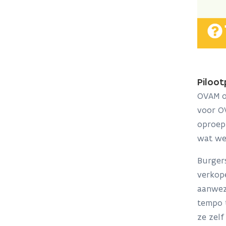
Piloot
OVAM on
voor O
oproep
wat we
Burger
verkope
aanwez
tempo t
ze zelf