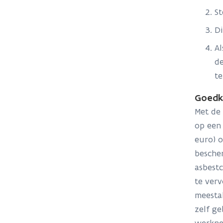
St
Di
Al
de
te
Goedko
Met de 
op een 
euro) o
besche
asbestc
te verv
meestal
zelf g