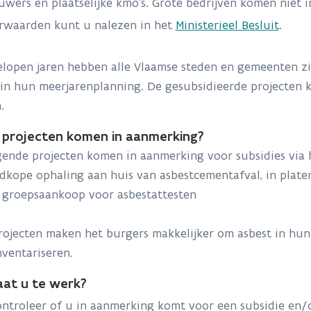
wers en plaatselijke kmo’s. Grote bedrijven komen niet 
rwaarden kunt u nalezen in het
Ministerieel Besluit
.
elopen jaren hebben alle Vlaamse steden en gemeenten 
in hun meerjarenplanning. De gesubsidieerde projecten 
n.
 projecten komen in aanmerking?
 volgende projecten komen in aanmerking voor subsidies via
dkope
ophaling aan huis van asbestcementafval, in plate
groepsaankoop voor asbestattesten
rojecten maken het burgers makkelijker om asbest in h
nventariseren.
aat u te werk?
ntroleer of u in aanmerking komt voor een subsidie en/o