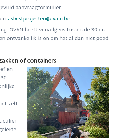
ngevuld aanvraagformulier.
naar
asbestprojecten@ovam.be
iging. OVAM heeft vervolgens tussen de 30 en
en ontvankelijk is en om het al dan niet goed
zakken of containers
ef en
(30
nlijke
et zelf
iculier
geleide