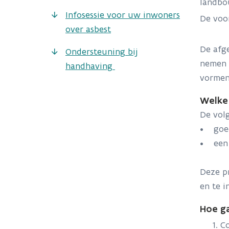
landbou
Infosessie voor uw inwoners
De voo
over asbest
De afg
Ondersteuning bij
nemen 
handhaving
vorme
Welke
​​​​​De
• goe
• een 
Deze p
en te i
Hoe g
Co