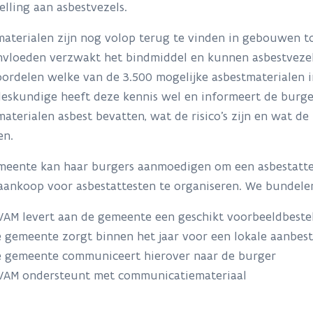
elling aan asbestvezels.
aterialen zijn nog volop terug te vinden in gebouwen t
vloeden verzwakt het bindmiddel en kunnen asbestvezels
ordelen welke van de 3.500 mogelijke asbestmaterialen in
eskundige heeft deze kennis wel en informeert de burge
aterialen asbest bevatten, wat de risico’s zijn en wat d
en.
meente kan haar burgers aanmoedigen om een asbestatte
aankoop voor asbestattesten te organiseren. We bundele
AM levert aan de gemeente een geschikt voorbeeldbest
 gemeente zorgt binnen het jaar voor een lokale aanbe
 gemeente communiceert hierover naar de burger
VAM ondersteunt met communicatiemateriaal