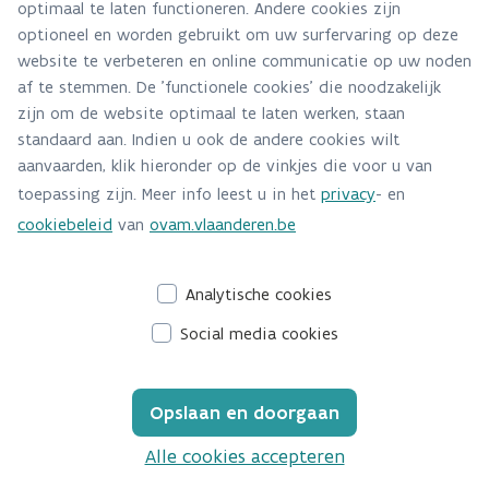
optimaal te laten functioneren. Andere cookies zijn
Alle contactgegevens
optioneel en worden gebruikt om uw surfervaring op deze
website te verbeteren en online communicatie op uw noden
Adres
af te stemmen. De 'functionele cookies' die noodzakelijk
Stationsstraat 110
zijn om de website optimaal te laten werken, staan
2800 Mechelen
standaard aan. Indien u ook de andere cookies wilt
Route en bereikbaarheid
aanvaarden, klik hieronder op de vinkjes die voor u van
toepassing zijn. Meer info leest u in het
privacy
- en
Telefoon
cookiebeleid
van
ovam.vlaanderen.be
015/284 458
Analytische cookies
Social media cookies
Opslaan en doorgaan
Alle cookies accepteren