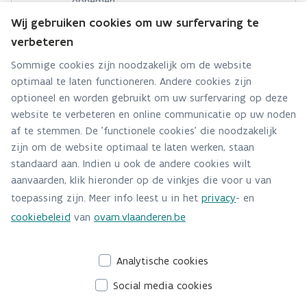
opnemen.
Wij gebruiken cookies om uw surfervaring te
Hebt u een persvraag? Stel ze hier:
verbeteren
Via contact formulier
Sommige cookies zijn noodzakelijk om de website
optimaal te laten functioneren. Andere cookies zijn
Alle contactgegevens
optioneel en worden gebruikt om uw surfervaring op deze
website te verbeteren en online communicatie op uw noden
Adres
af te stemmen. De 'functionele cookies' die noodzakelijk
Stationsstraat 110
zijn om de website optimaal te laten werken, staan
2800 Mechelen
standaard aan. Indien u ook de andere cookies wilt
Route en bereikbaarheid
aanvaarden, klik hieronder op de vinkjes die voor u van
toepassing zijn. Meer info leest u in het
privacy
- en
Telefoon
cookiebeleid
van
ovam.vlaanderen.be
015284140
Analytische cookies
Social media cookies