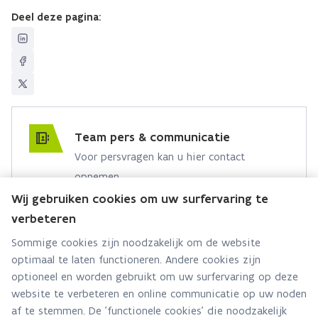
Deel deze pagina:
Team pers & communicatie
Voor persvragen kan u hier contact
opnemen.
Wij gebruiken cookies om uw surfervaring te
Hebt u een persvraag? Stel ze hier:
verbeteren
Via contact formulier
Sommige cookies zijn noodzakelijk om de website
optimaal te laten functioneren. Andere cookies zijn
Alle contactgegevens
optioneel en worden gebruikt om uw surfervaring op deze
website te verbeteren en online communicatie op uw noden
Adres
af te stemmen. De 'functionele cookies' die noodzakelijk
Stationsstraat 110