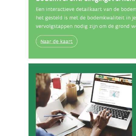
Een interactieve detailkaart van de bodem
het gesteld is met de bodemkwaliteit in je b
vervolgstappen nodig zijn om de grond 
Naar de kaart