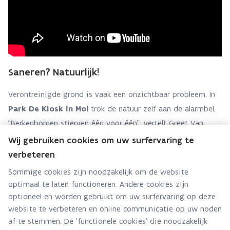
Saneren? Natuurlijk!
Verontreinigde grond is vaak een onzichtbaar probleem. In
Park De Kiosk in Mol
trok de natuur zelf aan de alarmbel.
“Berkenbomen stierven één voor één”, vertelt Greet Van
Tiggelen, schepen van Natuur en Groen van de gemeente
Wij gebruiken cookies om uw surfervaring te
Mol. Een bodemonderzoek liet zien dat er te veel zware
verbeteren
metalen in de grond zaten.
Sommige cookies zijn noodzakelijk om de website
optimaal te laten functioneren. Andere cookies zijn
De gemeente koos niet voor sanering, maar voor
optioneel en worden gebruikt om uw surfervaring op deze
bodemherstel met wilgen en populieren.
website te verbeteren en online communicatie op uw noden
Ontdek hier hoe deze bomen de grond zuiveren.
af te stemmen. De 'functionele cookies' die noodzakelijk