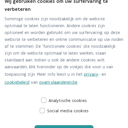
Wij gebruiken cookies om uw surfervaring te
Hebt u een vraag over zwerfvuilmonitoring? Stel
verbeteren
ze hier:
Sommige cookies zijn noodzakelijk om de website
optimaal te laten functioneren. Andere cookies zijn
Alle contactgegevens
optioneel en worden gebruikt om uw surfervaring op deze
website te verbeteren en online communicatie op uw noden
Adres
af te stemmen. De 'functionele cookies' die noodzakelijk
Stationsstraat 110
zijn om de website optimaal te laten werken, staan
2800 Mechelen
standaard aan. Indien u ook de andere cookies wilt
Route en bereikbaarheid
aanvaarden, klik hieronder op de vinkjes die voor u van
toepassing zijn. Meer info leest u in het
privacy
- en
E-mail
cookiebeleid
van
ovam.vlaanderen.be
zwerfvuilmonitoring@ovam.be
Analytische cookies
Social media cookies