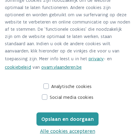
Sommige cookies zijn noodzakelijk om de website
optimaal te laten functioneren. Andere cookies zijn
Alle contactgegevens
optioneel en worden gebruikt om uw surfervaring op deze
website te verbeteren en online communicatie op uw noden
Adres
af te stemmen. De 'functionele cookies' die noodzakelijk
Stationsstraat 110
zijn om de website optimaal te laten werken, staan
2800 Mechelen
standaard aan. Indien u ook de andere cookies wilt
Route en bereikbaarheid
aanvaarden, klik hieronder op de vinkjes die voor u van
toepassing zijn. Meer info leest u in het
privacy
- en
E-mail
cookiebeleid
van
ovam.vlaanderen.be
zwerfvuilmonitoring@ovam.be
Analytische cookies
Social media cookies
Opslaan en doorgaan
Alle cookies accepteren