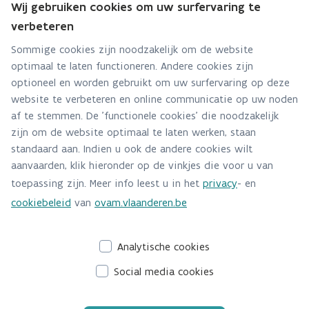
Wij gebruiken cookies om uw surfervaring te
Hebt u een vraag voor dit team? Stel ze hier:
verbeteren
Via contact formulier
Sommige cookies zijn noodzakelijk om de website
optimaal te laten functioneren. Andere cookies zijn
Alle contactgegevens
optioneel en worden gebruikt om uw surfervaring op deze
website te verbeteren en online communicatie op uw noden
Adres
af te stemmen. De 'functionele cookies' die noodzakelijk
Stationsstraat 110
zijn om de website optimaal te laten werken, staan
2800 Mechelen
standaard aan. Indien u ook de andere cookies wilt
Route en bereikbaarheid
aanvaarden, klik hieronder op de vinkjes die voor u van
toepassing zijn. Meer info leest u in het
privacy
- en
Telefoon
cookiebeleid
van
ovam.vlaanderen.be
015/284 458
Analytische cookies
Social media cookies