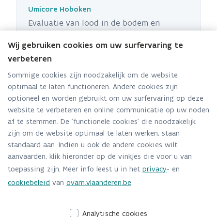
Umicore Hoboken
Evaluatie van lood in de bodem en
opvolging aanbevelingen scholen
Wij gebruiken cookies om uw surfervaring te
verbeteren
Sommige cookies zijn noodzakelijk om de website
optimaal te laten functioneren. Andere cookies zijn
3M-dossier Zwijndrecht
optioneel en worden gebruikt om uw surfervaring op deze
De bodem in de omgeving van de 3M-
website te verbeteren en online communicatie op uw noden
fabriek in Zwijndrecht is verontreinigd
af te stemmen. De 'functionele cookies' die noodzakelijk
met PFAS. De OVAM heeft 3M opgelegd om
zijn om de website optimaal te laten werken, staan
standaard aan. Indien u ook de andere cookies wilt
het verontreinigde gebied te
aanvaarden, klik hieronder op de vinkjes die voor u van
onderzoeken en te saneren. Op deze
toepassing zijn. Meer info leest u in het
privacy
- en
webpagina geven we de stand van zaken
cookiebeleid
van
ovam.vlaanderen.be
weer.
Analytische cookies