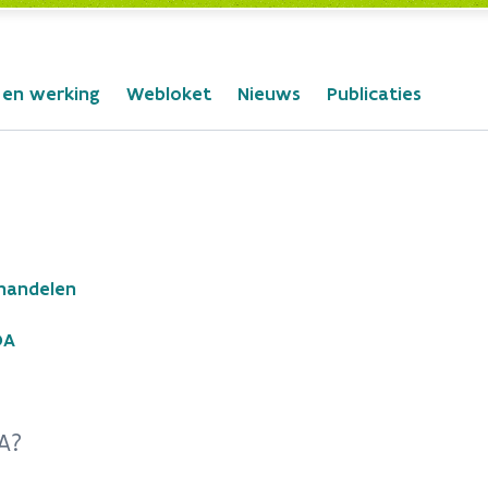
 en werking
Webloket
Nieuws
Publicaties
rhandelen
OA
A?