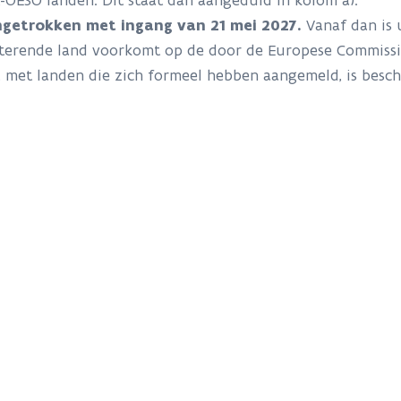
-OESO landen. Dit staat dan aangeduid in kolom a).
ngetrokken met ingang van 21 mei 2027.
Vanaf dan is 
rterende land voorkomt op de door de Europese Commissi
st, met landen die zich formeel hebben aangemeld, is besc