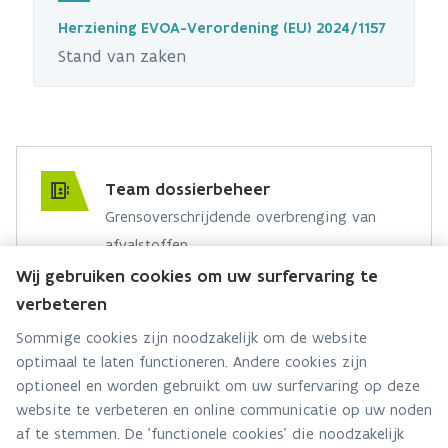
Herziening EVOA-Verordening (EU) 2024/1157
Stand van zaken
Team dossierbeheer
Grensoverschrijdende overbrenging van
afvalstoffen
Wij gebruiken cookies om uw surfervaring te
Hebt u een vraag voor dit team? Stel ze hier:
verbeteren
Via contact formulier
Sommige cookies zijn noodzakelijk om de website
optimaal te laten functioneren. Andere cookies zijn
Alle contactgegevens
optioneel en worden gebruikt om uw surfervaring op deze
website te verbeteren en online communicatie op uw noden
Adres
af te stemmen. De 'functionele cookies' die noodzakelijk
Stationsstraat 110