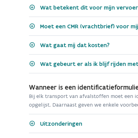
LZP
https://lzp.nl
Wat betekent dit voor mijn vervoe
het identificatienummer (v
VESTA
de naam,
Moet een CMR (vrachtbrief) voor mijn
Na het transport
GROUP
het adres;
https://wastedesk.io
(systeem
aard van de verwerking
(R-
Wat gaat mij dat kosten?
WasteDesk)
verordening (EG) 1013/2006 van 
overbrenging van afvalstoffen
omschrijving
EURAL
-cod
Trustteam
https://www.trustteam.be/
Wat gebeurt er als ik blijf rijden me
hoeveelheid
het vervoersdocument en de afs
Dashdoc
https://www.dashdoc.com
Wanneer is een identificatieformuli
Bij elk transport van afvalstoffen moet een 
het document, vermeld in bijlage
Flagstone
https://flagstone.tech
opgelijst. Daarnaast geven we enkele voorbe
techniek
van de
ver
chemische samenstelling
Aplikas
https://aplikas.be/identifi
fysische eigenschappen
Uitzonderingen
type verpakkingen
QEOS
https://www.qeos.be