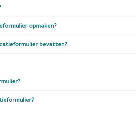
?
ieformulier opmaken?
catieformulier bevatten?
ophaalronde
rmulier?
minder dan tien werknemers
onderhoudsdiensten
tieformulier?
afvalstoffenproducent
terugnameplicht
a
stigingseenheidsnummer*) of de aanduiding 'particulier',
levering van goederen