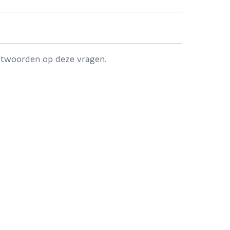
antwoorden op deze vragen.
ering en installatie van nieuwe producten;
ieuwe producten;
rden meegenomen.
roducten