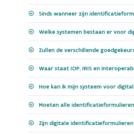
het adres;
Sinds wanneer zijn identificatieform
Start van het transport
naar uw lever
kringloopcentrum 
adres van verzending
Welke systemen bestaan er voor digi
inzamelaar,
Zullen de verschillende goedgekeu
Systeem
Website
Tijdens het transport
het identificatienummer (
Pionira
https://www.pionira.be
Waar staat IOP, IRIS en interoperabi
ondernemingen),
de naam,
https://www.info.ubidata.
Hoe kan ik mijn systeem voor digita
Ubidata
het adres;
Op de bestemming
vervoerder(s
Moeten alle identificatieformulieren
het identificatienummer (
DigiForm
https://www.digiform.be
ondernemingen),
OMS
de naam,
dierlijke afvalsto
Zijn digitale identificatieformulier
https://oms4business.com
SOFTWARE
het adres;