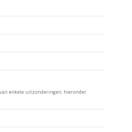
reffende de grensoverschrijdende
ton
l van enkele uitzonderingen, hieronder