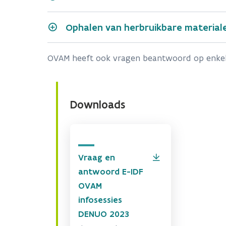
tools.com/werklogger/tran
Ophalen van herbruikbare material
Holding DM
-
OVAM heeft ook vragen beantwoord op enkele
Deskdrive
https://www.deskdrive.co
Plaatser van schrijnwerk of g
Downloads
Dakwerker neemt oude dakpan
Het plaatsen van een nieuwe
dierlijke afvalstoffen
Vraag en
antwoord E-IDF
OVAM
infosessies
DENUO 2023