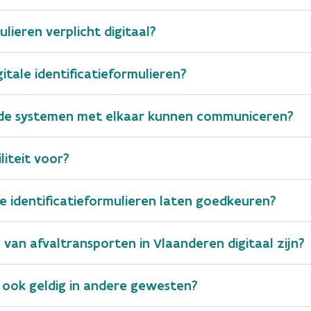
terugnameplicht
aa
ulieren verplicht digitaal?
ancier van soortgelijke goederen
of hergebruikcentrum
voor elektrische of elektroni
tale identificatieformulieren?
 afvalstoffenhandelaar of -makelaar
rde systemen met elkaar kunnen communiceren?
drielettercode
pijpleidingen
Voor wie?
ondernemingsnummer voor Belgische ondernemingen, BT
Brede
PIO
liteit voor?
publiek
com/nl/ewaste
Brede
le identificatieformulieren laten goedkeuren?
UBI
inzamelpunt van afval
publiek
)
Brede
 van afvaltransporten in Vlaanderen digitaal zijn?
ondernemingsnummer voor Belgische ondernemingen, BT
DGF
publiek
Brede
ffen
het besluit dierlijke bijproducten en afgele
en ook geldig in andere gewesten?
OMS
publiek