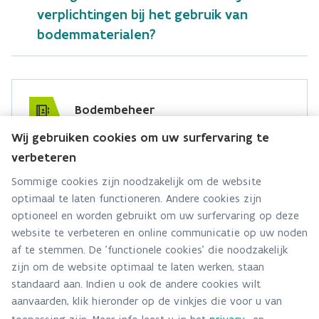
verplichtingen bij het gebruik van
bodemmaterialen?
Bodembeheer
Wij gebruiken cookies om uw surfervaring te
Hebt u een vraag voor dit team? Stel ze hier:
verbeteren
Via contact formulier
Sommige cookies zijn noodzakelijk om de website
optimaal te laten functioneren. Andere cookies zijn
Alle contactgegevens
optioneel en worden gebruikt om uw surfervaring op deze
Keien, zandsteen, grind,
Natuurlijke stenen
website te verbeteren en online communicatie op uw noden
Adres
schelpen, kalksteen, leisteen
af te stemmen. De 'functionele cookies' die noodzakelijk
Stationsstraat 110
zijn om de website optimaal te laten werken, staan
Metselwerkpuin, betonpuin,
2800 Mechelen
Bodemvreemde stenen
standaard aan. Indien u ook de andere cookies wilt
steenslag
Route en bereikbaarheid
aanvaarden, klik hieronder op de vinkjes die voor u van