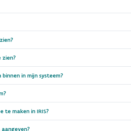
 zien?
uitzonderingen
e zien?
gebruikersbeheer van de Vlaamse overheid
e zelf regelingen treft voor eigen afval
en binnen in mijn systeem?
zelfregistratie
em?
ooit zelf identificatieformulieren aanmaakt
Gebruikersbeh
e te maken in IRIS?
ts aangeven?