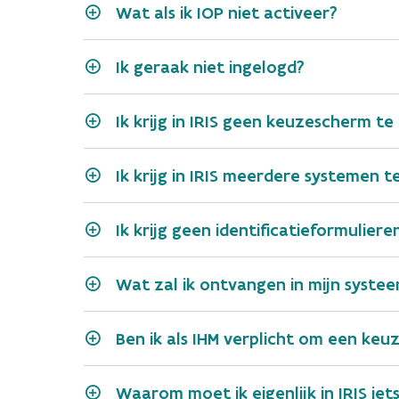
Wat als ik IOP niet activeer?
Ik geraak niet ingelogd?
IHM
Ik krijg in IRIS geen keuzescherm te
Ik krijg in IRIS meerdere systemen t
afvalstoffenproducent di
Ik krijg geen identificatieformulier
Wat zal ik ontvangen in mijn syste
afvalstoffenproducent die n
Ben ik als IHM verplicht om een keuz
Waarom moet ik eigenlijk in IRIS ie
verwerker