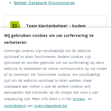
Beheer Databank Risicolocaties
Team klantenbeheer - bodem
Wij gebruiken cookies om uw surfervaring te
Hebt u een vraag voor dit team? Stel ze hier:
verbeteren
Via contact formulier
Sommige cookies zijn noodzakelijk om de website
optimaal te laten functioneren. Andere cookies zijn
Alle contactgegevens
optioneel en worden gebruikt om uw surfervaring op deze
website te verbeteren en online communicatie op uw noden
Adres
af te stemmen. De 'functionele cookies' die noodzakelijk
Stationsstraat 110
zijn om de website optimaal te laten werken, staan
2800 Mechelen
standaard aan. Indien u ook de andere cookies wilt
Route en bereikbaarheid
aanvaarden, klik hieronder op de vinkjes die voor u van
toepassing zijn. Meer info leest u in het
privacy
- en
Telefoon
cookiebeleid
van
ovam.vlaanderen.be
015/284.458