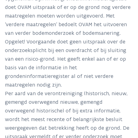
inventaris en d
grond een risico-inrichting aanwezig is of was.
doet OVAM uitspraak of er op de grond nog verdere
Bijgevolg is deze grond een risicogrond”.
maatregelen moeten worden uitgevoerd. Met
Grond met inventarisatieplicht
'verdere maatregelen' bedoelt OVAM het uitvoeren
“Deze grond is opgenomen in de gemeentelijke
Een inrichting w
van verder bodemonderzoek of bodemsanering.
inventaris. Gemeentelijke informatie toont aan dat
wordt niet besc
Opgelet! Voorgaande doet geen uitspraak over de
op deze grond een hinderlijke inrichting met
uitsluitend een 
onderzoeksplicht bij een overdracht of bij sluiting
inventarisatieplicht aanwezig was. Wegens de
VLAREBO-categor
van een risico-grond. Het geeft enkel aan of er op
stopzetting van de activiteiten voor 11.02.1946 is de
gemeentelijke in
basis van de informatie in het
grond evenwel geen risicogrond.”
inrichting is ges
grondeninformatieregister al of niet verdere
inrichting. De 
maatregelen nodig zijn.
gemeentelijke in
Per aard van de verontreiniging (historisch, nieuw,
categorie 'I'.
gemengd overwegend nieuwe, gemengd
“Informatie bij de OVAM toont aan dat op deze
Bij de OVAM is 
overwegend historische) of bij extra informatie,
grond mogelijk een risico-inrichting aanwezig is of
mogelijk een ris
wordt het meest recente of belangrijkste besluit
was. Gemeentelijke informatie toont aan dat op
weergegeven dat betrekking heeft op de grond. De
deze grond eveneens een hinderlijke inrichting
uitspraak vermeldt of er verder onderzoek moet