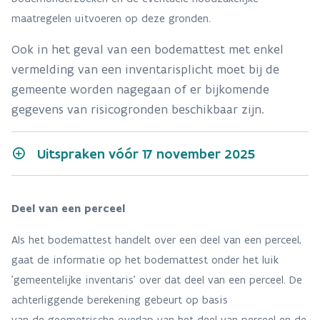
maatregelen uitvoeren op deze gronden.
Ook in het geval van een bodemattest met enkel
vermelding van een inventarisplicht moet bij de
gemeente worden nagegaan of er bijkomende
gegevens van risicogronden beschikbaar zijn.
Uitspraken vóór 17 november 2025
Op het bodemattest
Dit betekent
Geen informatie beschikbaar
Deel van een perceel
“De OVAM heeft geen aanwijzingen dat de grond
De grond is niet
Als het bodemattest handelt over een deel van een perceel,
een risicogrond is”
OVAM heeft voor
gaat de informatie op het bodemattest onder het luik
inventaris.
'gemeentelijke inventaris' over dat deel van een perceel. De
”De OVAM heeft voor deze grond geen gegevens uit
De grond is opg
achterliggende berekening gebeurt op basis
de gemeentelijke inventaris”.
OVAM heeft voor
van de geometrische overlap van het deel van perceel en de