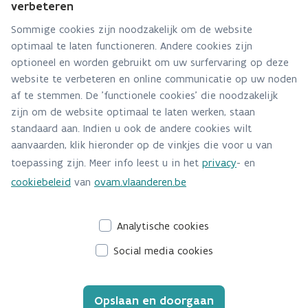
verbeteren
Via contact formulier
Sommige cookies zijn noodzakelijk om de website
optimaal te laten functioneren. Andere cookies zijn
Alle contactgegevens
optioneel en worden gebruikt om uw surfervaring op deze
website te verbeteren en online communicatie op uw noden
Adres
af te stemmen. De 'functionele cookies' die noodzakelijk
Stationsstraat 110
zijn om de website optimaal te laten werken, staan
2800 Mechelen
standaard aan. Indien u ook de andere cookies wilt
Route en bereikbaarheid
aanvaarden, klik hieronder op de vinkjes die voor u van
toepassing zijn. Meer info leest u in het
privacy
- en
Telefoon
cookiebeleid
van
ovam.vlaanderen.be
015/284.458
Analytische cookies
Social media cookies
Opslaan en doorgaan