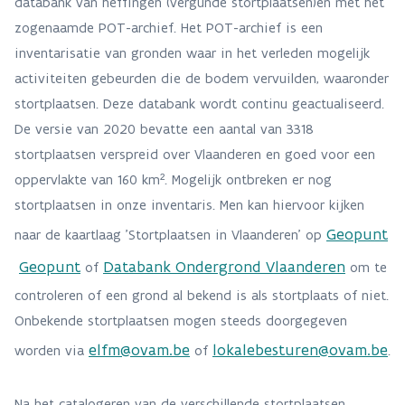
databank van heffingen (vergunde stortplaatsen)en met het
zogenaamde POT-archief. Het POT-archief is een
inventarisatie van gronden waar in het verleden mogelijk
activiteiten gebeurden die de bodem vervuilden, waaronder
stortplaatsen. Deze databank wordt continu geactualiseerd.
De versie van 2020 bevatte een aantal van 3318
stortplaatsen verspreid over Vlaanderen en goed voor een
oppervlakte van 160 km². Mogelijk ontbreken er nog
stortplaatsen in onze inventaris. Men kan hiervoor kijken
Geopunt
naar de kaartlaag 'Stortplaatsen in Vlaanderen' op
Geopunt
Databank Ondergrond Vlaanderen
of
om te
controleren of een grond al bekend is als stortplaats of niet.
Onbekende stortplaatsen mogen steeds doorgegeven
elfm@ovam.be
lokalebesturen@ovam.be
worden via
of
.
Na het catalogeren van de verschillende stortplaatsen