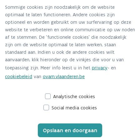
Hebt u een vraag voor dit team? Stel ze hier:
Sommige cookies zijn noodzakelijk om de website
optimaal te laten functioneren. Andere cookies zijn
Via contact formulier
optioneel en worden gebruikt om uw surfervaring op deze
Alle contactgegevens
website te verbeteren en online communicatie op uw noden
af te stemmen. De 'functionele cookies' die noodzakelijk
Adres
zijn om de website optimaal te laten werken, staan
standaard aan. Indien u ook de andere cookies wilt
Stationsstraat 110
aanvaarden, klik hieronder op de vinkjes die voor u van
2800 Mechelen
toepassing zijn. Meer info leest u in het
privacy
- en
Route en bereikbaarheid
cookiebeleid
van
ovam.vlaanderen.be
Analytische cookies
Social media cookies
Opslaan en doorgaan