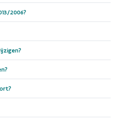
1013/2006?
ijzigen?
en?
ort?