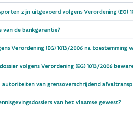
sporten zijn uitgevoerd volgens Verordening (EG) 
standaardprocedure
e van de bankgarantie?
gen
lgens Verordening (EG) 1013/2006 na toestemming w
arantie aan
EVOA-webloket
sdossier volgens Verordening (EG) 1013/2006 bewar
e autoriteiten van grensoverschrijdend afvaltransp
ermijn
 kennisgevingsdossiers van het Vlaamse gewest?
te van de Europese Commissie
idstaten
 van het Verdrag van Bazel