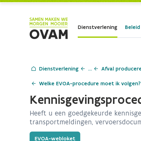
Skip to Main Content
Dienstverlening
Beleid
Dienstverlening
...
Afval producer
Welke EVOA-procedure moet ik volgen?
Kennisgevingsproced
Heeft u een goedgekeurde kennisgev
transportmeldingen, vervoersdocum
EVOA-webloket