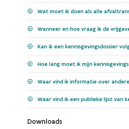
Annulatie
Via het
EVOA-webloket
Wat moet ik doen als alle afvaltran
Via een XML-bestand
Wanneer en hoe vraag ik de vrijgav
Controleer de transportmeldin
Melding van ontvangst
Kan ik een kennisgevingsdossier vo
Melding van verwerking
Vraag de vrijgave van de bankg
Hoe lang moet ik mijn kennisgeving
Bewaar alle documenten
Waar vind ik informatie over ander
vervoerder
goedgekeurde t
Waar vind ik een publieke lijst van
Europese Commissie
websi
bevoegde autoriteiten van de EU-l
Andere wijzigingsverzoeken
Downloads
Verdrag van Bazel
website