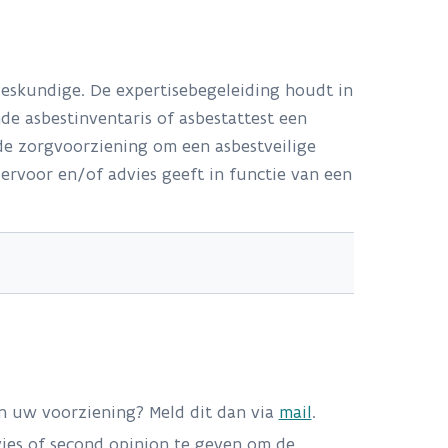
deskundige. De expertisebegeleiding houdt in
de asbestinventaris of asbestattest een
het opdrachtformulier
 de zorgvoorziening om een asbestveilige
ervoor en/of advies geeft in functie van een
in uw voorziening? Meld dit dan via
mail
.
oals opgenomen in het asbestattest
vies of second opinion te geven om de