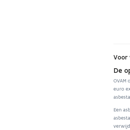
Voor 
De o
OVAM o
euro e
asbest
Een as
asbesta
verwij