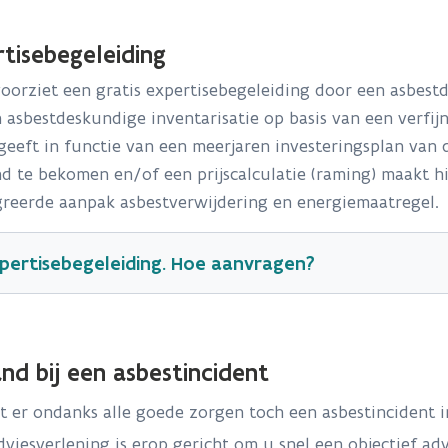
xpertisebegeleiding
orziet een gratis expertisebegeleiding door een asbest
 asbestdeskundige inventarisatie op basis van een verfijn
geeft in functie van een meerjaren investeringsplan van
d te bekomen en/of een prijscalculatie (raming) maakt hi
greerde aanpak asbestverwijdering en energiemaatregel.
pertisebegeleiding. Hoe aanvragen?
and bij een asbestincident
 er ondanks alle goede zorgen toch een asbestincident 
Lijst van de fiches van de te verwijderen asbestmaterialen z
viesverlening is erop gericht om u snel een objectief ad