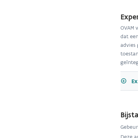
​​​​​E
OVAM vo
dat een
advies 
toestan
geïnte
Ex
Bijst
Gebeurt
Deze ad