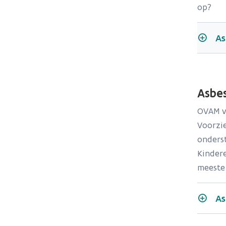
op?
As
Asbe
OVAM v
Voorzi
onders
Kindere
meeste 
As