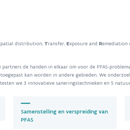
S
patial distribution,
T
ransfer,
E
xposure and
R
emediation 
11 partners de handen in elkaar om voor de PFAS-problema
 toegepast kan worden in andere gebieden. We onderzoeke
t testen we 3 innovatieve saneringstechnieken en 5 natuu
Samenstelling en verspreiding van
PFAS