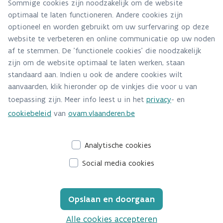
Sommige cookies zijn noodzakelijk om de website
optimaal te laten functioneren. Andere cookies zijn
Relevante studies
optioneel en worden gebruikt om uw surfervaring op deze
Proeftuin circulair bouwen - urban mining
website te verbeteren en online communicatie op uw noden
af te stemmen. De 'functionele cookies' die noodzakelijk
Wat is het optimalisatiepotentieel van uw woning?
zijn om de website optimaal te laten werken, staan
Potentieelstudie TOTEM
standaard aan. Indien u ook de andere cookies wilt
aanvaarden, klik hieronder op de vinkjes die voor u van
Kostenstudie milieu-impact-optimalisaties
toepassing zijn. Meer info leest u in het
privacy
- en
gebouwen
cookiebeleid
van
ovam.vlaanderen.be
Gezond en veranderingsgericht ontwerpen
Klimaatimpact van (ver)bouwen in kaart
Analytische cookies
Social media cookies
Opslaan en doorgaan
Alle cookies accepteren